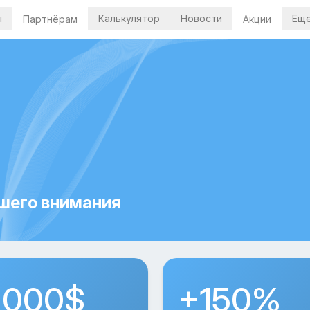
ы
Калькулятор
Новости
Ещ
Партнёрам
Акции
ашего внимания
 000$
+150%