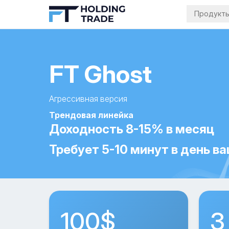
Продукт
FT Ghost
Агрессивная версия
Трендовая линейка
Доходность 8-15% в месяц
Требует 5-10 минут в день в
100$
3