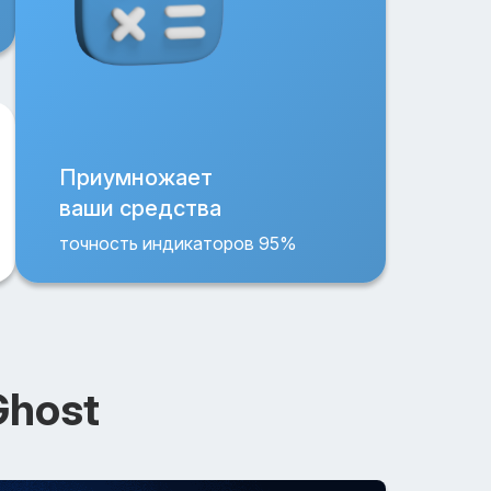
Приумножает
ваши средства
точность индикаторов 95%
Ghost