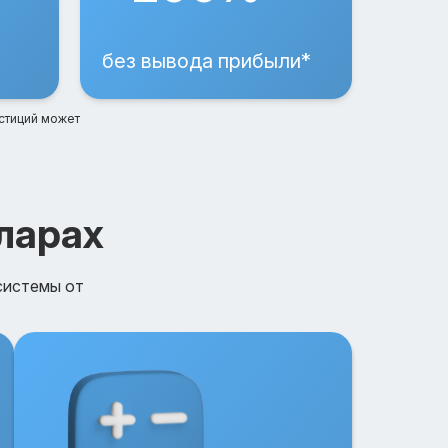
без вывода прибыли*
стиций может
ларах
системы от