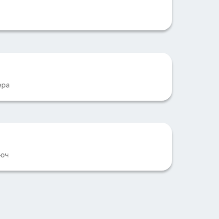
ера
люч