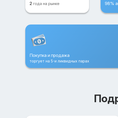
2
98% а
года на рынке
Покупка и продажа
торгует на 5-и ликвидных парах
Подр