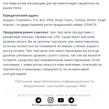
системы всем желающим для автоматизации заработка на
рынке Forex
Юридический адрес:
Quijano Chambers, P.O. Box 3159, Road Town, Tortola, British Virgin
Islands, государственный регистрационный номер 2156676
Предупреждение о рисках:
при торговле продуктами с
кредитным плечом, такими как CFD, существует высокий
уровень риска. Вы не должны торговать или инвестировать,
если вы полностью не понимаете истинную степень вашего
риска потери. При торговле или инвестировании вы всегда
должны учитывать уровень своего опыта, так как вы можете
потерять средства при неправильном инвестировании. Если
связанные с вами риски кажутся вам неясными, пожалуйста,
обратитесь к внешнему специалисту за независимой
консультацией
Публичная оферта
Политика конфиденциальности
Уведомления о рисках
Инструкция ЭВМ
© 2017-2026. FT Holding Trade. All rights reserved
TG | Отзывы
Instagram
YouTube
TG | Канал