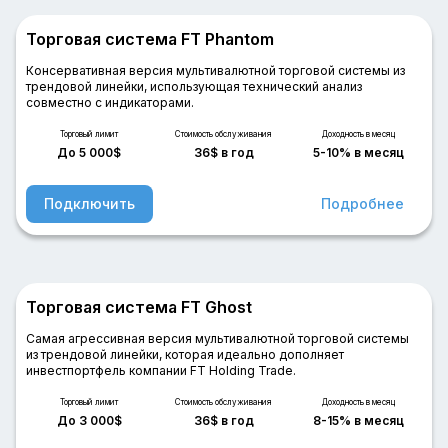
Помощь
Торговая система FT Phantom
Консервативная версия мультивалютной торговой системы из
трендовой линейки, использующая технический анализ
совместно с индикаторами.
Торговый лимит
Стоимость обслуживания
Доходность в месяц
До 5 000$
36$ в год
5-10% в месяц
Подключить
Подробнее
Торговая система FT Ghost
Самая агрессивная версия мультивалютной торговой системы
из трендовой линейки, которая идеально дополняет
инвестпортфель компании FT Holding Trade.
Торговый лимит
Стоимость обслуживания
Доходность в месяц
До 3 000$
36$ в год
8-15% в месяц